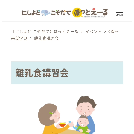
メ
イ
MENU
ン
コ
【にしよど こそだて】ほっとえーる
イベント
0歳〜
未就学児
離乳食講習会
ン
テ
ン
ツ
離乳食講習会
へ
移
動