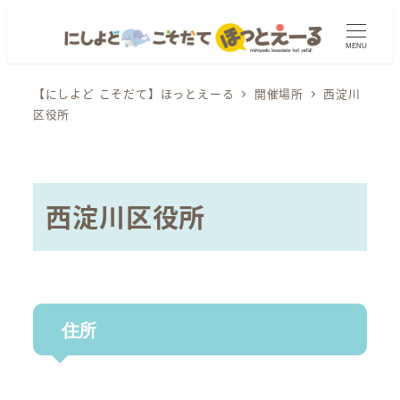
メ
イ
MENU
ン
コ
【にしよど こそだて】ほっとえーる
開催場所
西淀川
区役所
ン
テ
ン
ツ
西淀川区役所
へ
移
動
住所