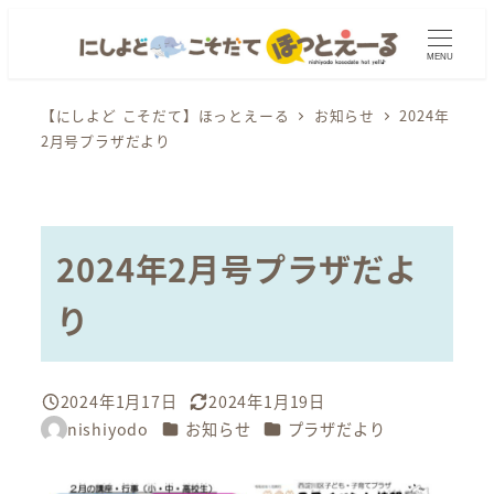
メ
イ
MENU
ン
コ
【にしよど こそだて】ほっとえーる
お知らせ
2024年
2月号プラザだより
ン
テ
ン
ツ
2024年2月号プラザだよ
へ
移
り
動
2024年1月17日
2024年1月19日
投稿日
更新日
カテゴリー
カテゴリー
nishiyodo
お知らせ
プラザだより
著
者