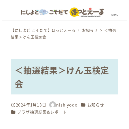
メ
イ
MENU
ン
コ
【にしよど こそだて】ほっとえーる
お知らせ
＜抽選
結果＞けん玉検定会
ン
テ
ン
ツ
＜抽選結果＞けん玉検定
へ
移
会
動
カテゴリー
2024年1月13日
nishiyodo
お知らせ
投稿日
著
カテゴリー
プラザ抽選結果&レポート
者