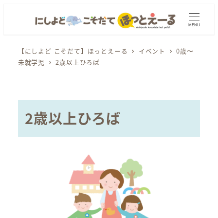
メ
イ
MENU
ン
コ
【にしよど こそだて】ほっとえーる
イベント
0歳〜
未就学児
2歳以上ひろば
ン
テ
ン
ツ
2歳以上ひろば
へ
移
動