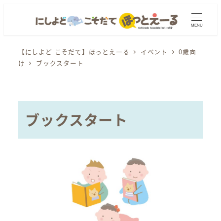
メ
イ
MENU
ン
コ
【にしよど こそだて】ほっとえーる
イベント
0歳向
け
ブックスタート
ン
テ
ン
ツ
ブックスタート
へ
移
動