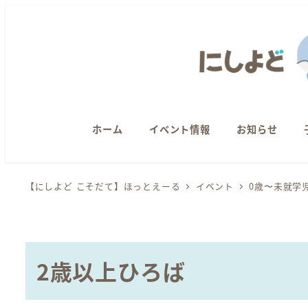
メ
イ
ン
コ
ン
テ
ン
ホーム
イベント情報
お知らせ
ツ
へ
【にしよど こそだて】ほっとえーる
イベント
0歳〜未就学
移
動
2歳以上ひろば