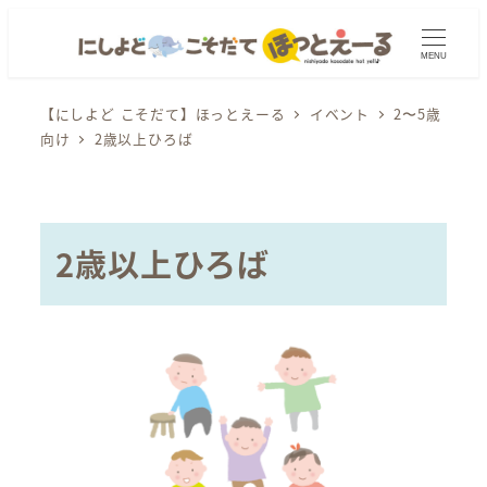
メ
イ
MENU
ン
コ
【にしよど こそだて】ほっとえーる
イベント
2〜5歳
向け
2歳以上ひろば
ン
テ
ン
ツ
2歳以上ひろば
へ
移
動