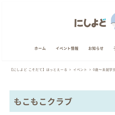
メ
イ
ン
コ
ン
テ
ン
ホーム
イベント情報
お知らせ
ツ
へ
【にしよど こそだて】ほっとえーる
イベント
0歳〜未就学
移
動
もこもこクラブ