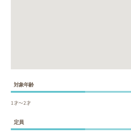
対象年齢
1才～2才
定員