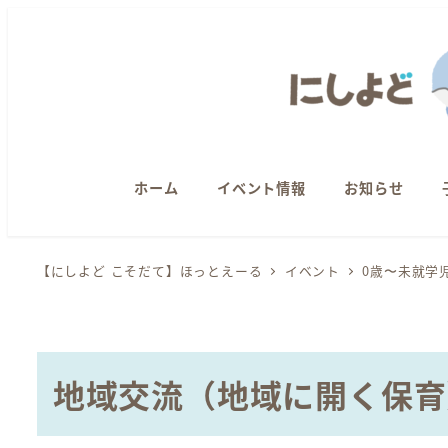
メ
イ
ン
コ
ン
テ
ン
ホーム
イベント情報
お知らせ
ツ
へ
【にしよど こそだて】ほっとえーる
イベント
0歳〜未就学
移
動
地域交流（地域に開く保育