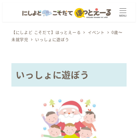
メ
イ
MENU
ン
コ
【にしよど こそだて】ほっとえーる
イベント
0歳〜
未就学児
いっしょに遊ぼう
ン
テ
ン
ツ
いっしょに遊ぼう
へ
移
動