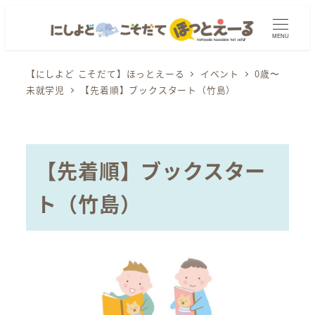
メ
イ
MENU
ン
コ
【にしよど こそだて】ほっとえーる
イベント
0歳〜
未就学児
【先着順】ブックスタート（竹島）
ン
テ
ン
ツ
【先着順】ブックスター
へ
移
ト（竹島）
動