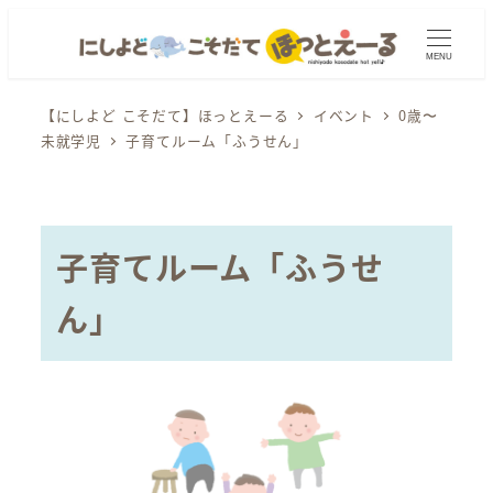
メ
イ
MENU
ン
コ
【にしよど こそだて】ほっとえーる
イベント
0歳〜
未就学児
子育てルーム「ふうせん」
ン
テ
ン
ツ
子育てルーム「ふうせ
へ
移
ん」
動