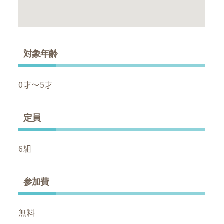
対象年齢
0才～5才
定員
6組
参加費
無料