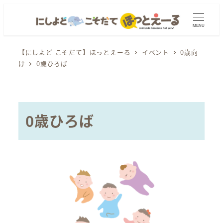
メ
イ
MENU
ン
コ
【にしよど こそだて】ほっとえーる
イベント
0歳向
け
0歳ひろば
ン
テ
ン
ツ
0歳ひろば
へ
移
動