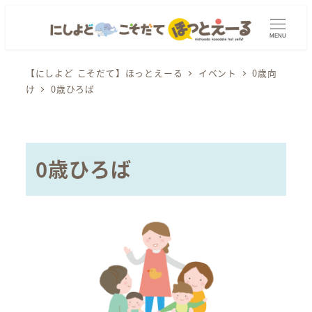
メ
イ
MENU
ン
コ
【にしよど こそだて】ほっとえーる
イベント
0歳向
け
0歳ひろば
ン
テ
ン
ツ
0歳ひろば
へ
移
動