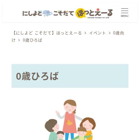
メ
イ
MENU
ン
コ
【にしよど こそだて】ほっとえーる
イベント
0歳向
け
0歳ひろば
ン
テ
ン
ツ
0歳ひろば
へ
移
動