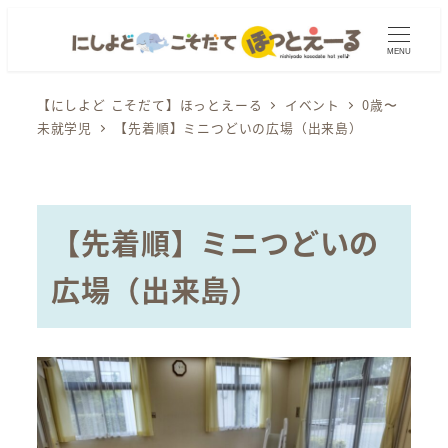
メ
イ
MENU
ン
コ
【にしよど こそだて】ほっとえーる
イベント
0歳〜
未就学児
【先着順】ミニつどいの広場（出来島）
ン
テ
ン
ツ
【先着順】ミニつどいの
へ
移
広場（出来島）
動