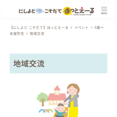
メ
イ
MENU
ン
コ
【にしよど こそだて】ほっとえーる
イベント
0歳〜
未就学児
地域交流
ン
テ
ン
ツ
地域交流
へ
移
動