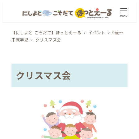
メ
イ
MENU
ン
コ
【にしよど こそだて】ほっとえーる
イベント
0歳〜
未就学児
クリスマス会
ン
テ
ン
ツ
クリスマス会
へ
移
動