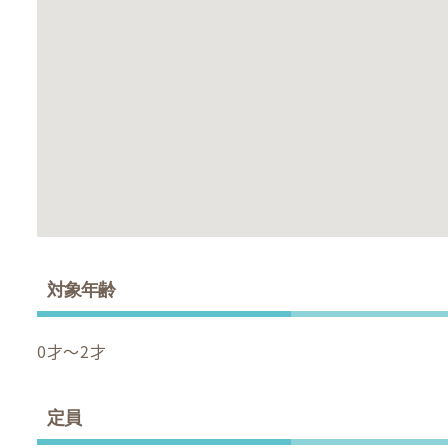
対象年齢
0才～2才
定員