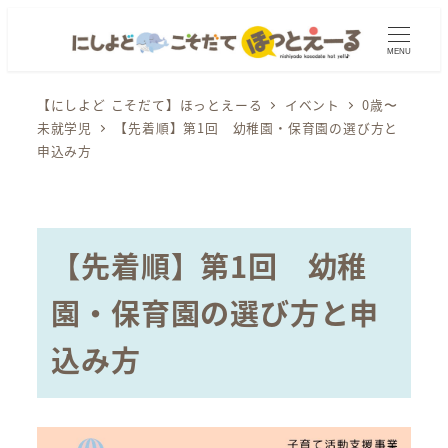
メ
イ
MENU
ン
コ
【にしよど こそだて】ほっとえーる
イベント
0歳〜
未就学児
【先着順】第1回 幼稚園・保育園の選び方と
ン
申込み方
テ
ン
ツ
へ
【先着順】第1回 幼稚
移
動
園・保育園の選び方と申
込み方