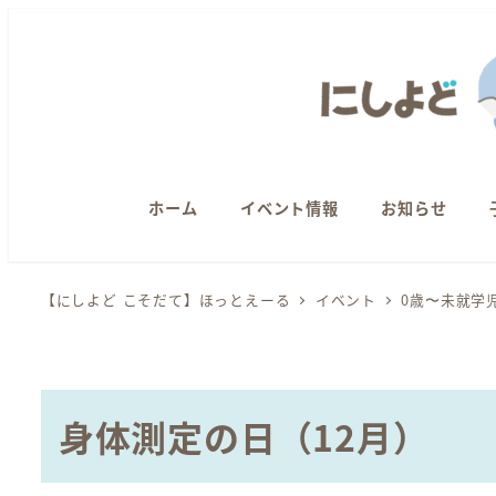
メ
イ
ン
コ
ン
テ
ン
ホーム
イベント情報
お知らせ
ツ
へ
【にしよど こそだて】ほっとえーる
イベント
0歳〜未就学
移
動
身体測定の日（12月）