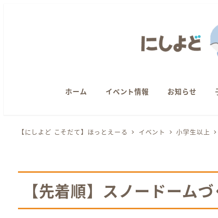
メ
イ
ン
コ
ン
テ
ン
ホーム
イベント情報
お知らせ
ツ
へ
【にしよど こそだて】ほっとえーる
イベント
小学生以上
移
動
【先着順】スノードームづ