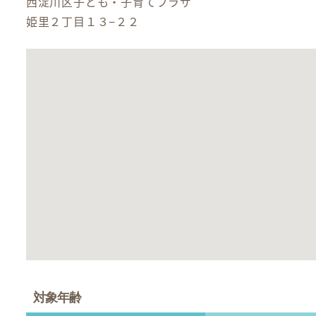
西淀川区子ども・子育てプラザ
姫里２丁目１３−２２
対象年齢