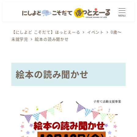
メ
イ
MENU
ン
コ
【にしよど こそだて】ほっとえーる
イベント
0歳〜
未就学児
絵本の読み聞かせ
ン
テ
ン
ツ
絵本の読み聞かせ
へ
移
動