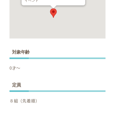
イベント
対象年齢
0才～
定員
８組（先着順）