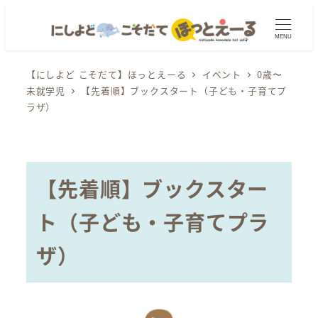
メ
イ
MENU
ン
コ
【にしよど こそだて】ほっとえーる
イベント
0歳〜
未就学児
【先着順】ブックスタート（子ども・子育てプ
ン
ラザ）
テ
ン
ツ
へ
【先着順】ブックスター
移
動
ト（子ども・子育てプラ
ザ）