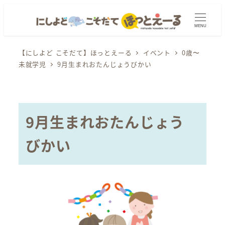
メ
イ
MENU
ン
コ
【にしよど こそだて】ほっとえーる
イベント
0歳〜
未就学児
9月生まれおたんじょうびかい
ン
テ
ン
ツ
9月生まれおたんじょう
へ
移
びかい
動