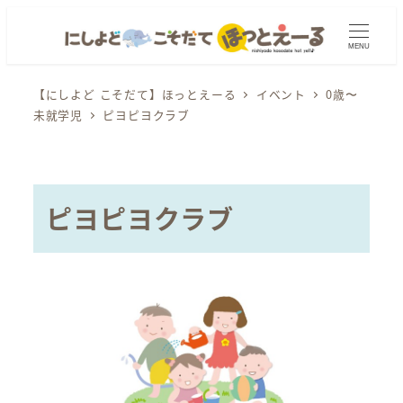
メ
イ
MENU
ン
コ
【にしよど こそだて】ほっとえーる
イベント
0歳〜
未就学児
ピヨピヨクラブ
ン
テ
ン
ツ
ピヨピヨクラブ
へ
移
動