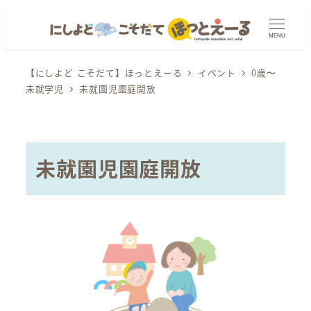
メ
イ
MENU
ン
コ
【にしよど こそだて】ほっとえーる
イベント
0歳〜
未就学児
未就園児園庭開放
ン
テ
ン
ツ
未就園児園庭開放
へ
移
動