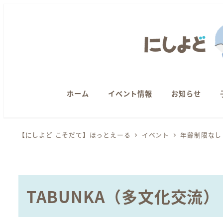
メ
イ
ン
コ
ン
テ
ン
ホーム
イベント情報
お知らせ
ツ
へ
【にしよど こそだて】ほっとえーる
イベント
年齢制限なし
移
動
TABUNKA（多文化交流）