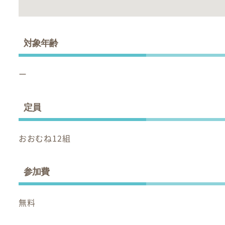
対象年齢
ー
定員
おおむね12組
参加費
無料