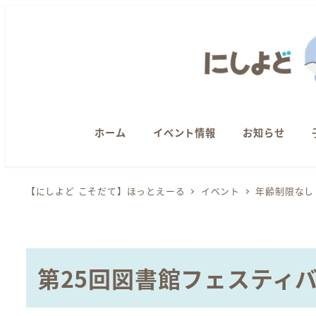
メ
イ
ン
コ
ン
テ
ン
ホーム
イベント情報
お知らせ
ツ
へ
【にしよど こそだて】ほっとえーる
イベント
年齢制限なし
移
動
第25回図書館フェスティ