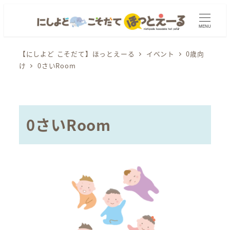
メ
イ
MENU
ン
コ
【にしよど こそだて】ほっとえーる
イベント
0歳向
け
0さいRoom
ン
テ
ン
ツ
0さいRoom
へ
移
動