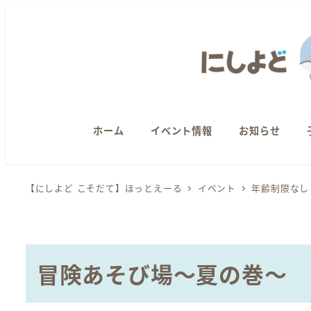
メ
イ
ン
コ
ン
テ
ン
ホーム
イベント情報
お知らせ
ツ
へ
【にしよど こそだて】ほっとえーる
イベント
年齢制限なし
移
動
冒険あそび場～夏の巻～