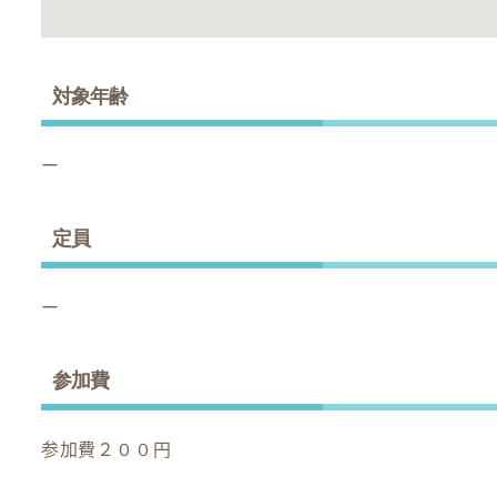
対象年齢
ー
定員
ー
参加費
参加費２００円