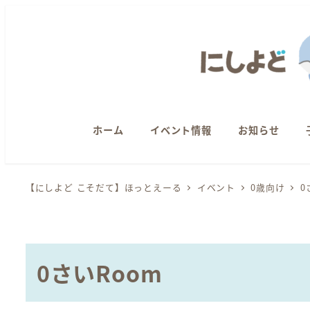
メ
イ
ン
コ
ン
テ
ン
ホーム
イベント情報
お知らせ
ツ
へ
【にしよど こそだて】ほっとえーる
イベント
0歳向け
0
移
動
0さいRoom