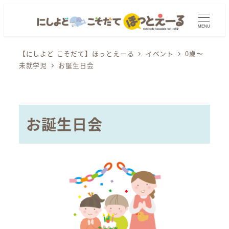
メ
イ
MENU
ン
コ
【にしよど こそだて】ほっとえーる
イベント
0歳〜
未就学児
お誕生日会
ン
テ
ン
ツ
お誕生日会
へ
移
動