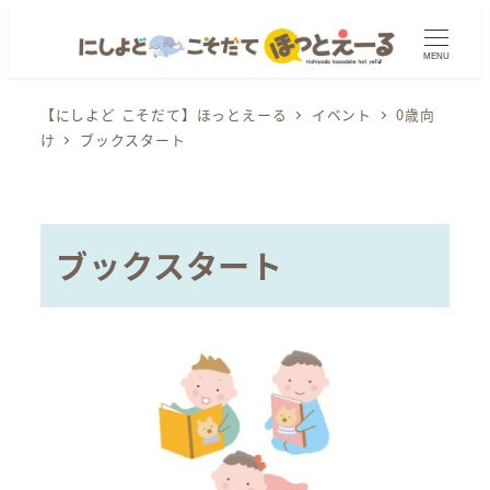
メ
イ
MENU
ン
コ
【にしよど こそだて】ほっとえーる
イベント
0歳向
け
ブックスタート
ン
テ
ン
ツ
ブックスタート
へ
移
動