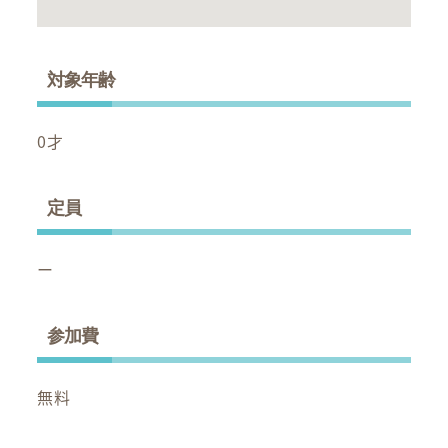
対象年齢
0才
定員
ー
参加費
無料