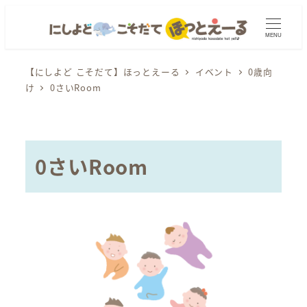
メ
イ
MENU
ン
コ
【にしよど こそだて】ほっとえーる
イベント
0歳向
け
0さいRoom
ン
テ
ン
ツ
0さいRoom
へ
移
動