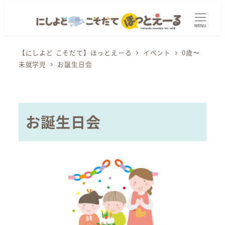
メ
イ
MENU
ン
コ
【にしよど こそだて】ほっとえーる
イベント
0歳〜
未就学児
お誕生日会
ン
テ
ン
ツ
お誕生日会
へ
移
動