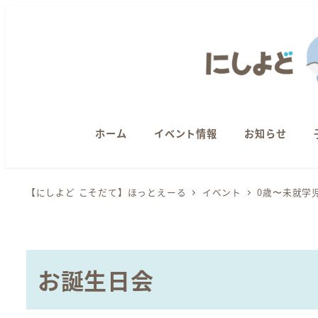
メ
イ
ン
コ
ン
テ
ン
ホーム
イベント情報
お知らせ
ツ
へ
【にしよど こそだて】ほっとえーる
イベント
0歳〜未就学
移
動
お誕生日会