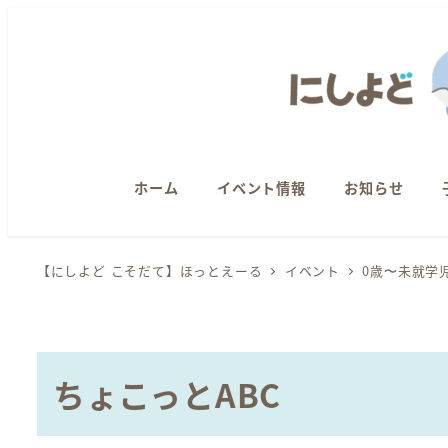
メ
イ
ン
コ
ン
テ
ン
ホーム
イベント情報
お知らせ
ツ
へ
【にしよど こそだて】ほっとえーる
イベント
0歳〜未就学
移
動
ちょこっとABC