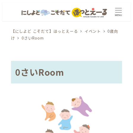
メ
イ
MENU
ン
コ
【にしよど こそだて】ほっとえーる
イベント
0歳向
け
0さいRoom
ン
テ
ン
ツ
0さいRoom
へ
移
動