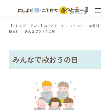
メ
イ
MENU
ン
コ
【にしよど こそだて】ほっとえーる
イベント
年齢制
限なし
みんなで歌おうの日
ン
テ
ン
ツ
みんなで歌おうの日
へ
移
動