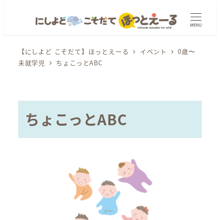
メ
イ
MENU
ン
コ
【にしよど こそだて】ほっとえーる
イベント
0歳〜
未就学児
ちょこっとABC
ン
テ
ン
ツ
ちょこっとABC
へ
移
動