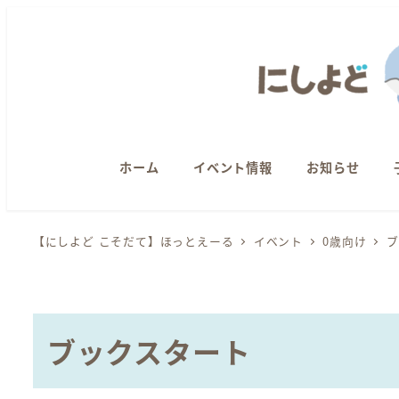
メ
イ
ン
コ
ン
テ
ン
ホーム
イベント情報
お知らせ
ツ
へ
【にしよど こそだて】ほっとえーる
イベント
0歳向け
ブ
移
動
ブックスタート