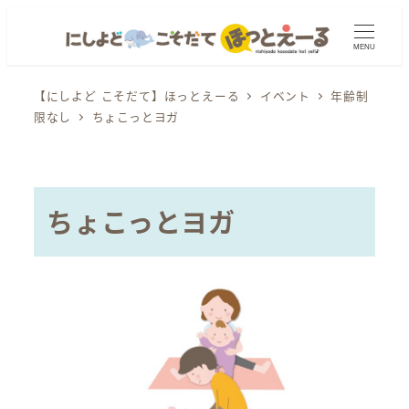
メ
イ
MENU
ン
コ
【にしよど こそだて】ほっとえーる
イベント
年齢制
限なし
ちょこっとヨガ
ン
テ
ン
ツ
ちょこっとヨガ
へ
移
動