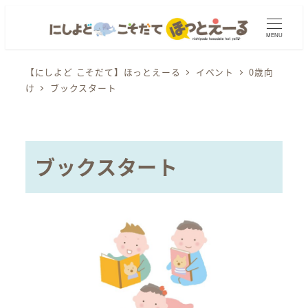
メ
イ
MENU
ン
コ
【にしよど こそだて】ほっとえーる
イベント
0歳向
け
ブックスタート
ン
テ
ン
ツ
ブックスタート
へ
移
動