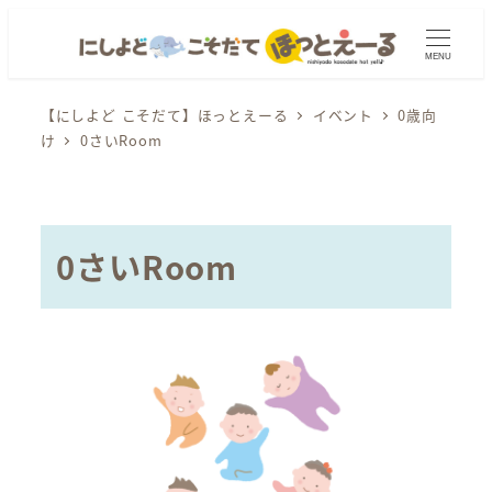
メ
イ
MENU
ン
コ
【にしよど こそだて】ほっとえーる
イベント
0歳向
け
0さいRoom
ン
テ
ン
ツ
0さいRoom
へ
移
動