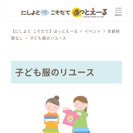
メ
イ
MENU
ン
コ
【にしよど こそだて】ほっとえーる
イベント
年齢制
限なし
子ども服のリユース
ン
テ
ン
ツ
子ども服のリユース
へ
移
動