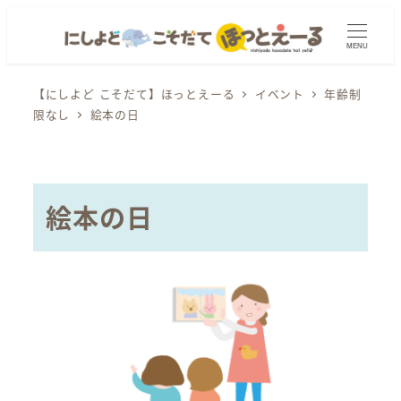
メ
イ
MENU
ン
コ
【にしよど こそだて】ほっとえーる
イベント
年齢制
限なし
絵本の日
ン
テ
ン
ツ
絵本の日
へ
移
動