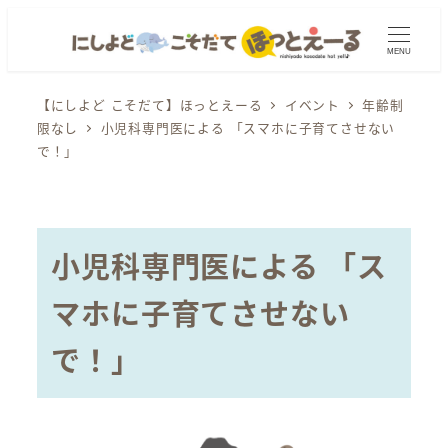
メ
イ
MENU
ン
コ
【にしよど こそだて】ほっとえーる
イベント
年齢制
限なし
小児科専門医による 「スマホに子育てさせない
ン
で！」
テ
ン
ツ
へ
小児科専門医による 「ス
移
動
マホに子育てさせない
で！」