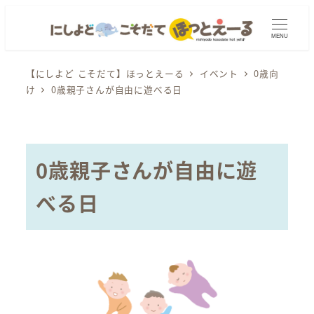
メ
イ
MENU
ン
コ
【にしよど こそだて】ほっとえーる
イベント
0歳向
け
0歳親子さんが自由に遊べる日
ン
テ
ン
ツ
0歳親子さんが自由に遊
へ
移
べる日
動